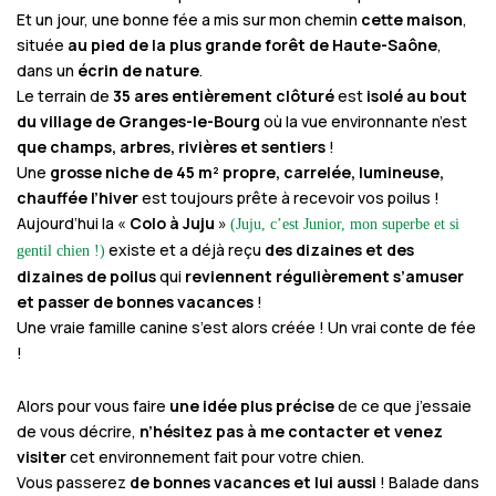
Et un jour, une bonne fée a mis sur mon chemin
cette maison
,
située
au pied de la plus grande forêt de Haute-Saône
,
dans un
écrin de nature
.
Le terrain de
35 ares entièrement clôturé
est
isolé au bout
du village de Granges-le-Bourg
où la vue environnante n’est
que champs, arbres, rivières et sentiers
!
Une
grosse niche de 45 m² propre, carrelée, lumineuse,
chauffée l’hiver
est toujours prête à recevoir vos poilus !
Aujourd’hui la «
Colo à Juju
»
(Juju, c’est Junior, mon superbe et si
existe et a déjà reçu
des dizaines et des
gentil chien !)
dizaines de poilus
qui
reviennent régulièrement s’amuser
et passer de bonnes vacances
!
Une vraie famille canine s’est alors créée ! Un vrai conte de fée
!
Alors pour vous faire
une idée plus précise
de ce que j’essaie
de vous décrire,
n’hésitez pas à me contacter et venez
visiter
cet environnement fait pour votre chien.
Vous passerez
de bonnes vacances et lui aussi
! Balade dans