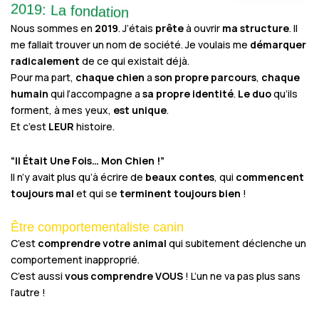
2019: La fondation
Nous sommes en
2019
. J’étais
prête
à ouvrir
ma structure
. Il
me fallait trouver un nom de société. Je voulais me
démarquer
radicalement
de ce qui existait déjà.
Pour ma part,
chaque chien
a
son propre parcours
,
chaque
humain
qui l’accompagne a
sa propre identité
.
Le duo
qu’ils
forment, à mes yeux,
est unique
.
Et c’est
LEUR
histoire.
“Il Était Une Fois… Mon Chien !”
Il n’y avait plus qu’à écrire de
beaux contes
, qui
commencent
toujours mal
et qui se
terminent toujours bien
!
Être comportementaliste canin
C’est
comprendre votre animal
qui subitement déclenche un
comportement inapproprié.
C’est aussi
vous comprendre VOUS
! L’un ne va pas plus sans
l’autre !