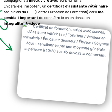
compagnons à
mieux vivre
avec leurs humains.
En parallèle, j’ai obtenu un
certificat d’assistante vétérinaire
par le biais du
CEF
(Centre Européen de Formation) car
il me
semblait important
de connaître le chien dans son
intégralité physique
.